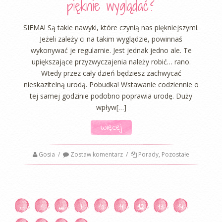
pięknie wyglądać?
SIEMA! Są takie nawyki, które czynią nas piękniejszymi.
Jeżeli zależy ci na takim wyglądzie, powinnaś
wykonywać je regularnie. Jest jednak jedno ale. Te
upiększające przyzwyczajenia należy robić… rano.
Wtedy przez cały dzień będziesz zachwycać
nieskazitelną urodą. Pobudka! Wstawanie codziennie o
tej samej godzinie podobno poprawia urodę. Duży
wpływ[…]
Więcej
Gosia
/
Zostaw komentarz
/
Porady
,
Pozostałe
←
1
…
9
10
11
12
13
14