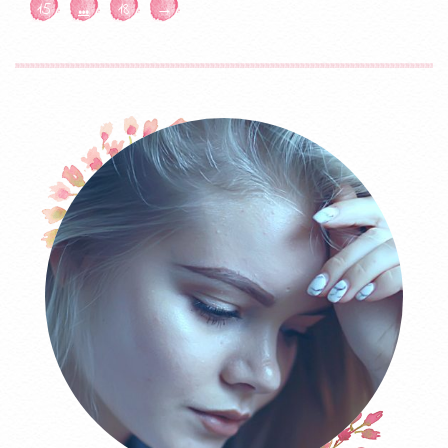
15
…
18
→