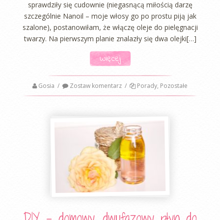
sprawdziły się cudownie (niegasnącą miłością darzę
szczególnie Nanoil – moje włosy go po prostu piją jak
szalone), postanowiłam, że włączę oleje do pielęgnacji
twarzy. Na pierwszym planie znalazły się dwa olejki[…]
Więcej
Gosia
/
Zostaw komentarz
/
Porady
,
Pozostałe
DIY – domowy, dwufazowy płyn do