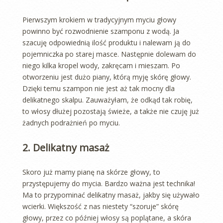
Pierwszym krokiem w tradycyjnym myciu głowy
powinno być rozwodnienie szamponu z wodą. Ja
szacuję odpowiednią ilość produktu i nalewam ją do
pojemniczka po starej masce. Następnie dolewam do
niego kilka kropel wody, zakręcam i mieszam. Po
otworzeniu jest dużo piany, którą myję skórę głowy.
Dzięki temu szampon nie jest aż tak mocny dla
delikatnego skalpu. Zauważyłam, że odkąd tak robię,
to włosy dłużej pozostają świeże, a także nie czuję już
żadnych podrażnień po myciu.
2. Delikatny masaż
Skoro już mamy pianę na skórze głowy, to
przystępujemy do mycia. Bardzo ważna jest technika!
Ma to przypominać delikatny masaż, jakby się używało
wcierki. Większość z nas niestety “szoruje” skórę
głowy, przez co później włosy są poplątane, a skóra