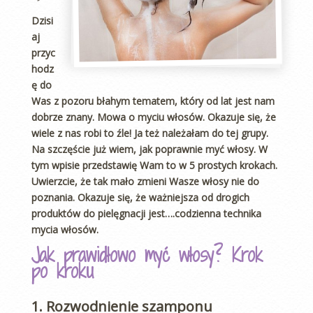
Dzisi
aj
przyc
hodz
ę do
Was z pozoru błahym tematem, który od lat jest nam
dobrze znany. Mowa o myciu włosów. Okazuje się, że
wiele z nas robi to źle! Ja też należałam do tej grupy.
Na szczęście już wiem, jak poprawnie myć włosy. W
tym wpisie przedstawię Wam to w 5 prostych krokach.
Uwierzcie, że tak mało zmieni Wasze włosy nie do
poznania. Okazuje się, że ważniejsza od drogich
produktów do pielęgnacji jest….codzienna technika
mycia włosów.
Jak prawidłowo myć włosy? Krok
po kroku
1. Rozwodnienie szamponu