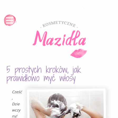
5 prostych kroków, jak
prawidłowo myć włosy
Cześć
,
Dzie
wczy
ny!