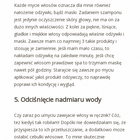
Każde mycie włosów oznacza dla mnie również
nałożenie odżywki, bądź maski. Zadaniem szamponu
jest jedynie oczyszczenie skóry głowy, nie ma on za
dużo innych właściwości. Z kolei za piękne, lśniące,
gładkie i miękkie włosy odpowiadają właśnie odżywki i
maski. Zawsze mam co najmniej 3 takie produkty i
stosuję je zamiennie. Jeśli mam mało czasu, to
nakładam odżywkę na zaledwie minutę. Jeśli chcę
zapewnić włosom prawdziwe spa to trzymam maskę
nawet pół godziny. Starajcie się zawsze po myciu
aplikować jakiś produkt odżywczy, to naprawdę
poprawi ich kondycję i wygląd.
5. Odciśnięcie nadmiaru wody
Czy zaraz po umyciu zawijacie włosy w ręcznik? Cóż,
też kiedyś tak robiłam! Dopóki nie dowiedziałam się, że
przyspiesza to ich przetłuszczanie, a dodatkowo może
osłabić cebulki włosowe. To mnie skutecznie