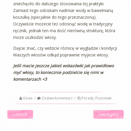
zniechęciło do dalszego stosowania tej praktyki.
Zamiast tego odciskam nadmiar wody w bawełnianą
koszulkę (specjalnie do tego przeznaczoną).
Oczywiście możecie też odcisnąć wodę w tradycyjny
ręcznik, jednak ten ma dość nierówną strukturę, która
może uszkodzić włosy.
Dajcie znać, czy widzicie różnicę w wyglądzie i kondycji
Waszych włosów odkąd poprawnie myjecie włosy.
Jeśli macie jeszcze jakieś wskazówki jak prawidłowo
myć włosy, to koniecznie podzielcie się nimi w
komentarzach <3
Gosia
/
Zostaw komentarz
/
Porady
,
Pozostałe
Nawigacja
Wstecz
Następny