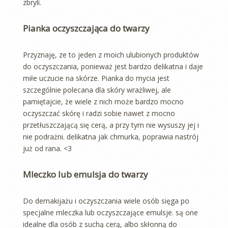
zbryli.
Pianka oczyszczająca do twarzy
Przyznaję, ze to jeden z moich ulubionych produktów
do oczyszczania, ponieważ jest bardzo delikatna i daje
miłe uczucie na skórze. Pianka do mycia jest
szczególnie polecana dla skóry wrażliwej, ale
pamiętajcie, że wiele z nich może bardzo mocno
oczyszczać skórę i radzi sobie nawet z mocno
przetłuszczającą się cerą, a przy tym nie wysuszy jej i
nie podrażni. delikatna jak chmurka, poprawia nastrój
już od rana. <3
Mleczko lub emulsja do twarzy
Do demakijażu i oczyszczania wiele osób sięga po
specjalne mleczka lub oczyszczające emulsje. są one
idealne dla osób z suchą cerą, albo skłonną do