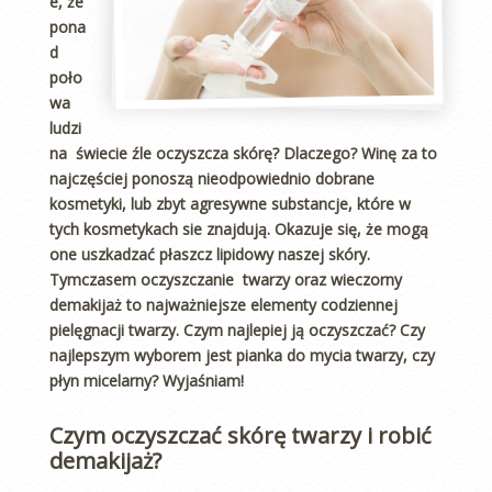
e, że
pona
d
poło
wa
ludzi
na świecie źle oczyszcza skórę? Dlaczego? Winę za to
najczęściej ponoszą nieodpowiednio dobrane
kosmetyki, lub zbyt agresywne substancje, które w
tych kosmetykach sie znajdują. Okazuje się, że mogą
one uszkadzać płaszcz lipidowy naszej skóry.
Tymczasem oczyszczanie twarzy oraz wieczorny
demakijaż to najważniejsze elementy codziennej
pielęgnacji twarzy. Czym najlepiej ją oczyszczać? Czy
najlepszym wyborem jest pianka do mycia twarzy, czy
płyn micelarny? Wyjaśniam!
Czym oczyszczać skórę twarzy i robić
demakijaż?