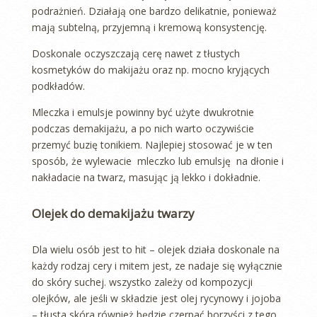
podrażnień. Działają one bardzo delikatnie, ponieważ
mają subtelną, przyjemną i kremową konsystencję.
Doskonale oczyszczają cerę nawet z tłustych
kosmetyków do makijażu oraz np. mocno kryjących
podkładów.
Mleczka i emulsje powinny być użyte dwukrotnie
podczas demakijażu, a po nich warto oczywiście
przemyć buzię tonikiem. Najlepiej stosować je w ten
sposób, że wylewacie mleczko lub emulsję na dłonie i
nakładacie na twarz, masując ją lekko i dokładnie.
Olejek do demakijażu twarzy
Dla wielu osób jest to hit – olejek działa doskonale na
każdy rodzaj cery i mitem jest, ze nadaje się wyłącznie
do skóry suchej. wszystko zależy od kompozycji
olejków, ale jeśli w składzie jest olej rycynowy i jojoba
– tłusta skóra również będzie czerpać borzyści z tego