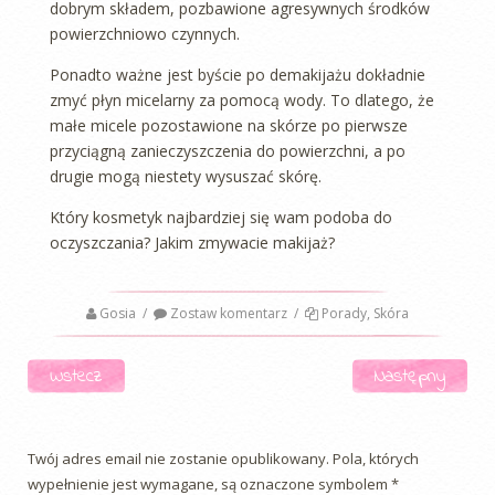
dobrym składem, pozbawione agresywnych środków
powierzchniowo czynnych.
Ponadto ważne jest byście po demakijażu dokładnie
zmyć płyn micelarny za pomocą wody. To dlatego, że
małe micele pozostawione na skórze po pierwsze
przyciągną zanieczyszczenia do powierzchni, a po
drugie mogą niestety wysuszać skórę.
Który kosmetyk najbardziej się wam podoba do
oczyszczania? Jakim zmywacie makijaż?
Gosia
/
Zostaw komentarz
/
Porady
,
Skóra
Nawigacja
Wstecz
Następny
Twój adres email nie zostanie opublikowany.
Pola, których
wypełnienie jest wymagane, są oznaczone symbolem
*