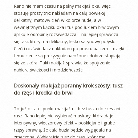
Rano nie mam czasu na pełny makijaż oka, więc
stosuję prosty trik: nakładam na całą powiekę
delikatny, matowy cień w kolorze nude, a w
wewnętrznym kąciku oka i tuż pod łukiem brwiowym
aplikuję odrobinę rozświetlacza – najlepiej sprawdza
się taki, który ma delikatny, lekko satynowy połysk.
Cień i rozświetlacz nakładam po prostu palcem – dzięki
temu cienie są precyzyjnie nałożone i dobrze stapiają
się ze skórą. Taki makijaż sprawia, że spojrzenie
nabiera świeżości i młodzieńczości.
Doskonały makijaż poranny krok szósty: tusz
do rzęs i kredka do brwi
To już ostatni punkt makijażu – bez tuszu do rzęs ani
rusz. Rano lepiej nie wybierać maskary, która daje
intensywny, wieczorowy efekt – posklejane i grube
rzęsy sprawią, że cała buzia będzie wyglądała na
zmęczoną. Wybierajcie tusz do rzęs, który ma