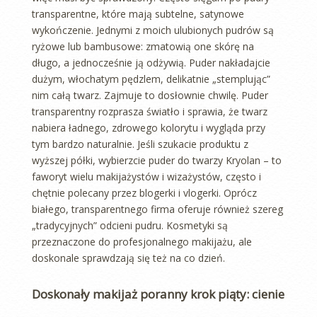
transparentne, które mają subtelne, satynowe
wykończenie. Jednymi z moich ulubionych pudrów są
ryżowe lub bambusowe: zmatowią one skórę na
długo, a jednocześnie ją odżywią. Puder nakładajcie
dużym, włochatym pędzlem, delikatnie „stemplując”
nim całą twarz. Zajmuje to dosłownie chwilę. Puder
transparentny rozprasza światło i sprawia, że twarz
nabiera ładnego, zdrowego kolorytu i wygląda przy
tym bardzo naturalnie. Jeśli szukacie produktu z
wyższej półki, wybierzcie puder do twarzy Kryolan – to
faworyt wielu makijażystów i wizażystów, często i
chętnie polecany przez blogerki i vlogerki. Oprócz
białego, transparentnego firma oferuje również szereg
„tradycyjnych” odcieni pudru. Kosmetyki są
przeznaczone do profesjonalnego makijażu, ale
doskonale sprawdzają się też na co dzień.
Doskonały makijaż poranny krok piąty: cienie