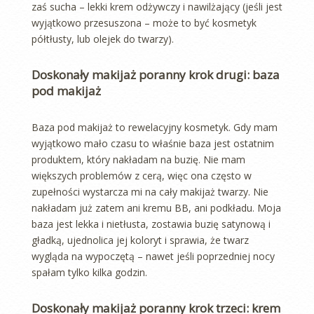
zaś sucha – lekki krem odżywczy i nawilżający (jeśli jest
wyjątkowo przesuszona – może to być kosmetyk
półtłusty, lub olejek do twarzy).
Doskonały makijaż poranny krok drugi: baza
pod makijaż
Baza pod makijaż to rewelacyjny kosmetyk. Gdy mam
wyjątkowo mało czasu to właśnie baza jest ostatnim
produktem, który nakładam na buzię. Nie mam
większych problemów z cerą, więc ona często w
zupełności wystarcza mi na cały makijaż twarzy. Nie
nakładam już zatem ani kremu BB, ani podkładu. Moja
baza jest lekka i nietłusta, zostawia buzię satynową i
gładką, ujednolica jej koloryt i sprawia, że twarz
wygląda na wypoczętą – nawet jeśli poprzedniej nocy
spałam tylko kilka godzin.
Doskonały makijaż poranny krok trzeci: krem