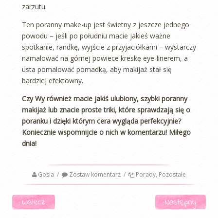
zarzutu.
Ten poranny make-up jest świetny z jeszcze jednego
powodu – jeśli po południu macie jakieś ważne
spotkanie, randkę, wyjście z przyjaciółkami – wystarczy
namalować na górnej powiece kreskę eye-linerem, a
usta pomalować pomadką, aby makijaż stał się
bardziej efektowny.
Czy Wy również macie jakiś ulubiony, szybki poranny
makijaż lub znacie proste triki, które sprawdzają się o
poranku i dzięki którym cera wygląda perfekcyjnie?
Koniecznie wspomnijcie o nich w komentarzu! Miłego
dnia!
Gosia
/
Zostaw komentarz
/
Porady
,
Pozostałe
Nawigacja
Wstecz
Następny