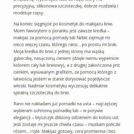
precyzyjną, silikonowa szczoteczkę, dobrze rozdziela i
modeluje rzęsy.
Na koniec sięgnijcie po kosmetyk do makijażu brwi.
Moim faworytem o poranku jest zawsze kredka –
makijaż za pomocą pomady lub farbki zajmuje mi
nieco więcej czasu, którego rano… po prostu mi brak.
Moja kredka do brwi z jednej strony ma wąską
gąbeczkę, nasączoną cieniem (dzięki niemu wypełnicie
kolorem cały łuk brwiowy), a z drugiej zakończona jest
cienkim, wysuwanym grafitem, za pomocą którego z
łatwością jestem w stanie dorysować pojedyncze
włoski. Nadmiar kosmetyku wyczesuję delikatnie
spiralną szczoteczką do brwi.
Rano nie nakładam już pomadki na usta – najczęściej
wybieram ochronną pomadkę lub – w porywie
elegancji – błyszczyk zbliżony odcieniem do koloru ust.
Jeśli zostaje mi jeszcze chwila czasu – muskam policzki
różem… i tyle. Makijaż gotowy, cera promienna i bez