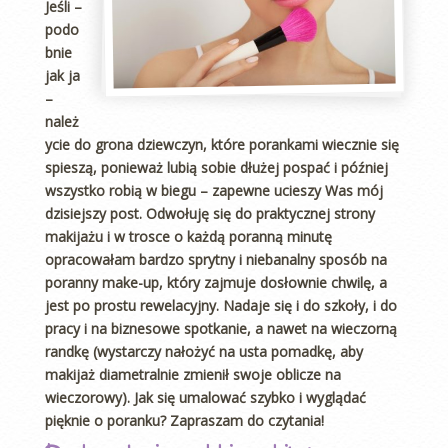
Jeśli –
podo
bnie
jak ja
–
należ
ycie do grona dziewczyn, które porankami wiecznie się
spieszą, ponieważ lubią sobie dłużej pospać i później
wszystko robią w biegu – zapewne ucieszy Was mój
dzisiejszy post. Odwołuję się do praktycznej strony
makijażu i w trosce o każdą poranną minutę
opracowałam bardzo sprytny i niebanalny sposób na
poranny make-up, który zajmuje dosłownie chwilę, a
jest po prostu rewelacyjny. Nadaje się i do szkoły, i do
pracy i na biznesowe spotkanie, a nawet na wieczorną
randkę (wystarczy nałożyć na usta pomadkę, aby
makijaż diametralnie zmienił swoje oblicze na
wieczorowy). Jak się umalować szybko i wyglądać
pięknie o poranku? Zapraszam do czytania!