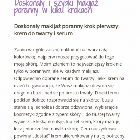
Doskonały i szybki makijaż
poranny w kilku krokach
Doskonały makijaż poranny krok pierwszy:
krem do twarzy i serum
Zanim w ogóle zacznę nakładać na twarz całą
kolorówkę, najpierw muszę przygotować do tego
moją skórę. Moim zdaniem to najważniejszy krok nie
tylko w porannym, ale w każdym makijażu.
Odpowiednio dobrane serum do twarzy i lekki krem na
dzień to gwarancja, że Wasz makijaż utrzyma się
długo na buzi i będzie po prostu trwały. Dzięki temu
podkład dobrze rozprowadzi się na skórze, buzia
stanie się jednolita i dobrze odżywiona. Wybierajcie
kosmetyki zgodne z typem skóry – do tłustej twarzy
wybierzcie lekką emulsję, lub żel-krem, który matuje,
lecz jednocześnie nawilża skórę. Cera naczynkowa
powinna „dostać” krem ukierunkowany na jej potrzeby,