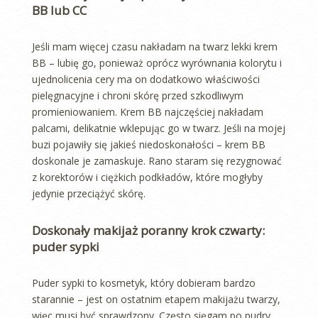
BB lub CC
Jeśli mam więcej czasu nakładam na twarz lekki krem
BB – lubię go, ponieważ oprócz wyrównania kolorytu i
ujednolicenia cery ma on dodatkowo właściwości
pielęgnacyjne i chroni skórę przed szkodliwym
promieniowaniem. Krem BB najczęściej nakładam
palcami, delikatnie wklepując go w twarz. Jeśli na mojej
buzi pojawiły się jakieś niedoskonałości – krem BB
doskonale je zamaskuje. Rano staram się rezygnować
z korektorów i ciężkich podkładów, które mogłyby
jedynie przeciążyć skórę.
Doskonały makijaż poranny krok czwarty:
puder sypki
Puder sypki to kosmetyk, który dobieram bardzo
starannie – jest on ostatnim etapem makijażu twarzy,
więc musi być sprawdzony. Często sięgam po pudry