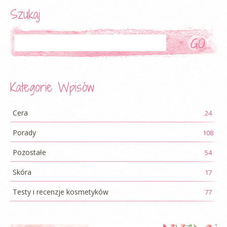
Szukaj
Szukaj
Kategorie Wpisów
Cera
24
Porady
108
Pozostałe
54
Skóra
17
Testy i recenzje kosmetyków
77