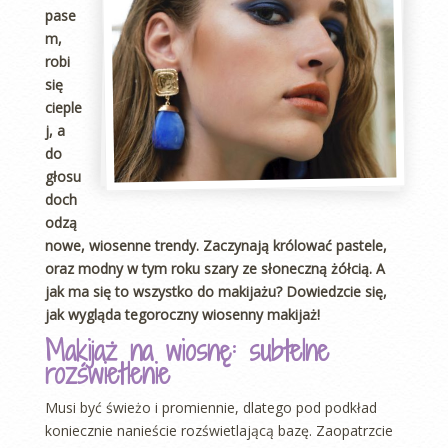
pase
m,
robi
się
cieple
j, a
do
głosu
doch
odzą
nowe, wiosenne trendy. Zaczynają królować pastele,
oraz modny w tym roku szary ze słoneczną żółcią. A
jak ma się to wszystko do makijażu? Dowiedzcie się,
jak wygląda tegoroczny wiosenny makijaż!
Makijaż na wiosnę: subtelne
rozświetlenie
Musi być świeżo i promiennie, dlatego pod podkład
koniecznie nanieście rozświetlającą bazę. Zaopatrzcie