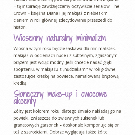
– tę inspirację zawdzięczamy oczywiście serialowi The
Crown – księżna Diana i jej makijaż z niebieskim
cieniem w roli głównej zdecydowanie przeszedł do
historii.
Wiosenny naturalny minimalizm
Wiosna w tym roku będzie łaskawa dla minimalistek.
makijaż w odcieniach nude i z subtelnym, zgaszonym
brązem jest wciąż modny. Jeśli chcecie nadać głębi
spojrzeniu, w makijażu z „nudziakami” w roli głównej
zastosujcie kreskę na powiece, namalowaną brązową
kredką.
Słoneczny make-up i owocowe
akcenty
Żółty jest kolorem roku, dlatego śmiało nakładaj go na
powieki, zwłaszcza do zwiewnych sukienek lub
granatowych garsonek – doskonale komponuje się on
też z szarościami. Dobrze wyglądają także żółte