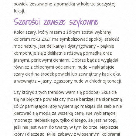
powieki zestawione z pomadką w kolorze soczystej
fuksji.
Szarości zawsze szykowne
Kolor szary, który razem z żółtym został wybrany
kolorem roku 2021 ma symbolizować spokój, stałość
moc natury. Jest delikatny i dystyngowany – pięknie
komponuje się z delikatnie różową pomadką oraz
jasnymi, perłowymi cieniami. Dobrze będzie wyglądał
również z chłodnymi odcieniami nude – nakładajcie
szary cień na środek powieki lub zewnętrzny kącik oka,
a wewnątrz – jasny, zgaszony nude w chłodnej tonacji.
Czy któryś z tych trendów wam się podoba? Skusicie
się na błękitne powieki czy może bardziej na słoneczną
żółć? pamiętajcie, aby wybierając makijaż dla siebie nie
kierować się modą za wszelką cenę. Nie wybierajcie
mocnego niebieskiego, tylko dlatego, że jest na topi,
jeśli nie jest wam do twarzy w tym kolorze. Napiszcie
który i dlaczego. Miłej zabawy z wiosennymi kolorami!