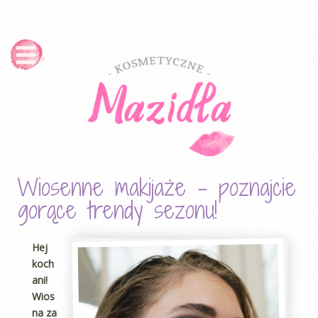
Wiosenne makijaże – poznajcie
gorące trendy sezonu!
Hej
koch
ani!
Wios
na za