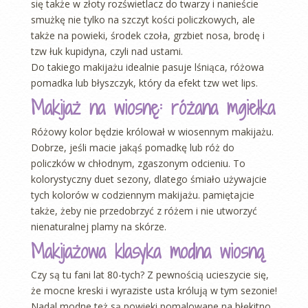
się także w złoty rozświetlacz do twarzy i nanieście
smużkę nie tylko na szczyt kości policzkowych, ale
także na powieki, środek czoła, grzbiet nosa, brodę i
tzw łuk kupidyna, czyli nad ustami.
Do takiego makijażu idealnie pasuje lśniąca, różowa
pomadka lub błyszczyk, który da efekt tzw wet lips.
Makijaż na wiosnę: różana mgiełka
Różowy kolor będzie królował w wiosennym makijażu.
Dobrze, jeśli macie jakąś pomadkę lub róż do
policzków w chłodnym, zgaszonym odcieniu. To
kolorystyczny duet sezony, dlatego śmiało używajcie
tych kolorów w codziennym makijażu. pamiętajcie
także, żeby nie przedobrzyć z różem i nie utworzyć
nienaturalnej plamy na skórze.
Makijażowa klasyka modna wiosną
Czy są tu fani lat 80-tych? Z pewnością ucieszycie się,
że mocne kreski i wyraziste usta królują w tym sezonie!
Nadal modne też są powieki pomalowane na błękitno