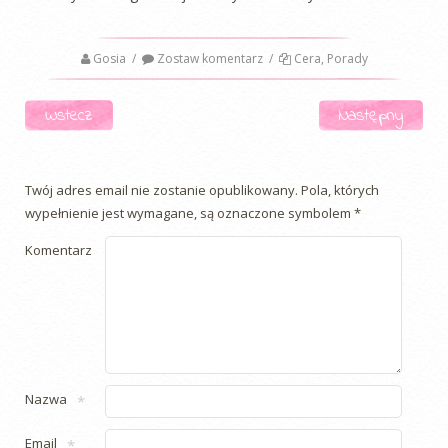
Gosia
/
Zostaw komentarz
/
Cera
,
Porady
Nawigacja
Wstecz
Następny
Twój adres email nie zostanie opublikowany.
Pola, których
wypełnienie jest wymagane, są oznaczone symbolem
*
Komentarz
Nazwa
*
Email
*